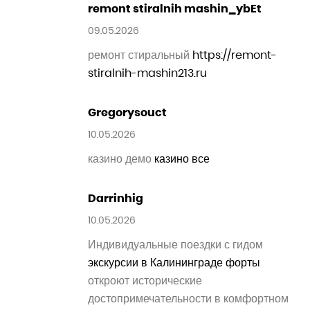
12.05.2026
в москве эвакуатор
срочный вызов
эвакуатора ночью
mikrosluchatko 199
12.05.2026
pujcovna mikrosluchatek
pujcovna
nanosond Praha
ChrisAmith
12.05.2026
seo услуги
https://kormclub.ru
ThomasDroxy
13.05.2026