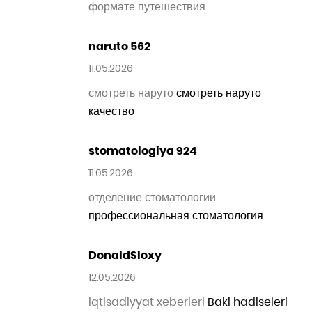
Хочешь ремонт?
ремонт квартир в
Омске
— профессиональные услуги по
ремонту квартир любой сложности:
косметический, капитальный и
дизайнерский ремонт с гарантией
качества и индивидуальным подходом.
GeorgeSax
13.05.2026
From architectural planning and
ground preparation to final finishes,
every
construction Benissa
project we
manage is designed around
functionality, premium materials and
modern Mediterranean living.