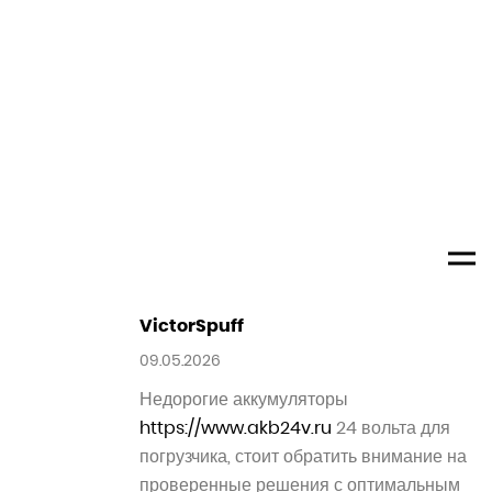
ремонт стиральный
https://remont-
stiralnih-mashin213.ru
Gregorysouct
10.05.2026
казино демо
казино все
Darrinhig
10.05.2026
Индивидуальные поездки с гидом
экскурсии в Калининграде форты
откроют исторические
достопримечательности в комфортном
формате путешествия.