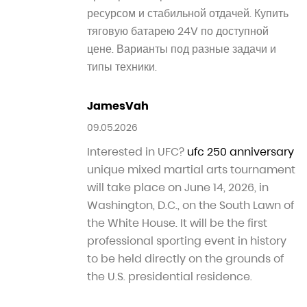
naruto 562
11.05.2026
смотреть наруто
смотреть наруто
качество
stomatologiya 924
11.05.2026
отделение стоматологии
профессиональная стоматология
DonaldSloxy
12.05.2026
iqtisadiyyat xeberleri
Baki hadiseleri
JasonRusty